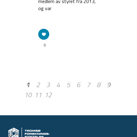
medlem av styret fra 2013,
og var
0
1
2
3
4
5
6
7
8
9
10
11
12