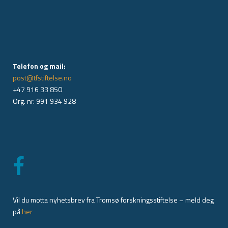
Telefon og mail:
post@tfstiftelse.no
+47 916 33 850
Org. nr. 991 934 928
Vil du motta nyhetsbrev fra Tromsø forskningsstiftelse – meld deg
på
her