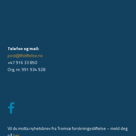
Telefon og mail:
post@tfstiftelse.no
+47 916 33 850
Org. nr. 991 934 928
Vil du motta nyhetsbrev fra Tromsø forskningsstiftelse – meld deg
på
her