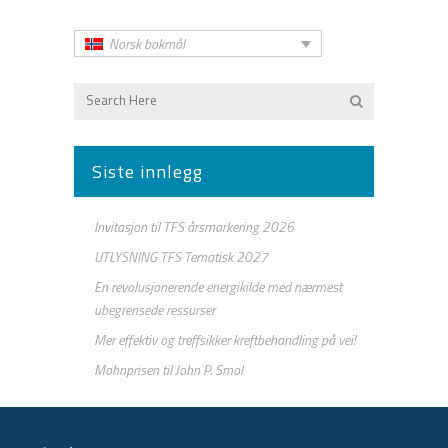
Norsk bokmål
Siste innlegg
Invitasjon til TFS årsmarkering 2026
UTLYSNING TFS Tematisk 2027
En revolusjonerende energikilde med nærmest
ubegrensede ressurser
Mer effektiv og treffsikker kreftbehandling på vei!
Mohnprisen til John P. Smol