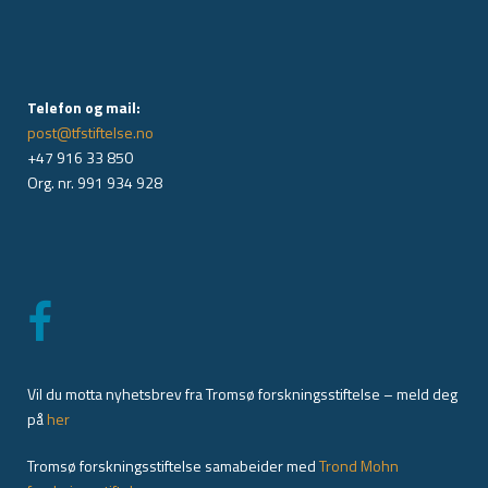
Telefon og mail:
post@tfstiftelse.no
+47 916 33 850
Org. nr. 991 934 928
Vil du motta nyhetsbrev fra Tromsø forskningsstiftelse – meld deg
på
her
Tromsø forskningsstiftelse samabeider med
Trond Mohn