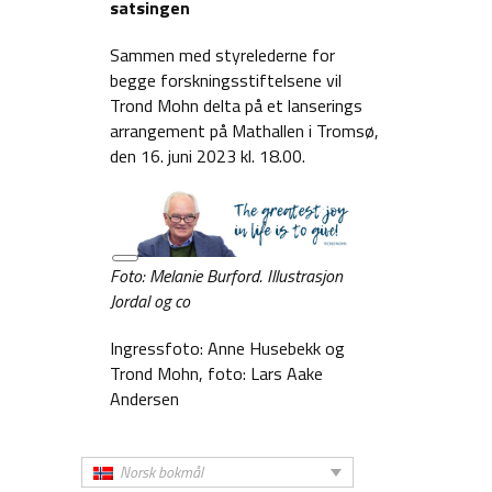
satsingen
Sammen med styrelederne for
begge forskningsstiftelsene vil
Trond Mohn delta på et lanserings
arrangement på Mathallen i Tromsø,
den 16. juni 2023 kl. 18.00.
Lang
Foto: Melanie Burford. Illustrasjon
beskrivelse
Jordal og co
Ingressfoto: Anne Husebekk og
Trond Mohn, foto: Lars Aake
Andersen
Norsk bokmål