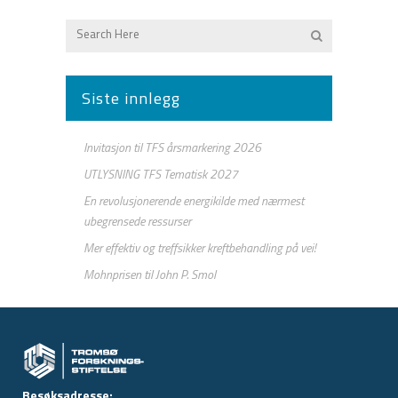
Siste innlegg
Invitasjon til TFS årsmarkering 2026
UTLYSNING TFS Tematisk 2027
En revolusjonerende energikilde med nærmest
ubegrensede ressurser
Mer effektiv og treffsikker kreftbehandling på vei!
Mohnprisen til John P. Smol
Besøksadresse: