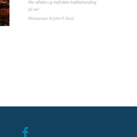
Mer effektiv og treffsikker kreftbehandling
på vei!
Mohnprisen til John P. Smol