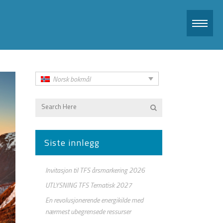
Norsk bokmål
Siste innlegg
Invitasjon til TFS årsmarkering 2026
UTLYSNING TFS Tematisk 2027
En revolusjonerende energikilde med
nærmest ubegrensede ressurser