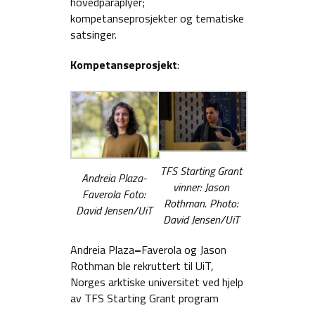
hovedparaplyer;
kompetanseprosjekter og tematiske
satsinger.
Kompetanseprosjekt
:
TFS Starting Grant
Andreia Plaza-
vinner: Jason
Faverola Foto:
Rothman. Photo:
David Jensen/UiT
David Jensen/UiT
Andreia Plaza
–
Faverola og Jason
Rothman ble rekruttert til UiT,
Norges arktiske universitet ved hjelp
av TFS Starting Grant program