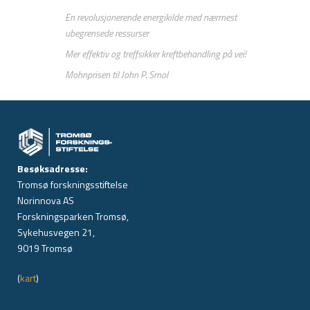
En revolusjonerende energikilde med nærmest
ubegrensede ressurser
Mer effektiv og treffsikker kreftbehandling på vei!
Mohnprisen til John P. Smol
Besøksadresse:
Tromsø forskningsstiftelse
Norinnova AS
Forskningsparken Tromsø,
Sykehusvegen 21,
9019 Tromsø
(
kart
)