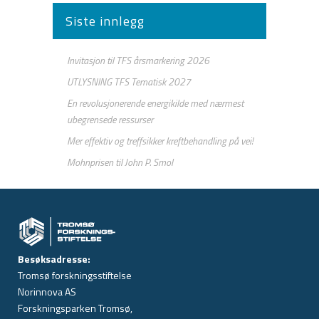
Siste innlegg
Invitasjon til TFS årsmarkering 2026
UTLYSNING TFS Tematisk 2027
En revolusjonerende energikilde med nærmest
ubegrensede ressurser
Mer effektiv og treffsikker kreftbehandling på vei!
Mohnprisen til John P. Smol
Besøksadresse:
Tromsø forskningsstiftelse
Norinnova AS
Forskningsparken Tromsø,