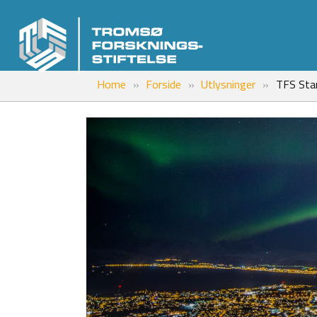
Home
Forside
Utlysninger
TFS Star