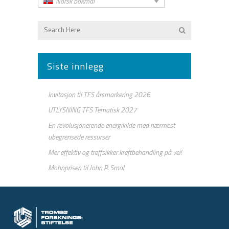
Norsk bokmål
Siste innlegg
Invitasjon til TFS årsmarkering 2026
UTLYSNING TFS Tematisk 2027
En revolusjonerende energikilde med nærmest
ubegrensede ressurser
Mer effektiv og treffsikker kreftbehandling på vei!
Mohnprisen til John P. Smol