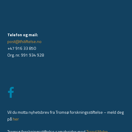
Telefon og mail:
post@tfstiftelse.no
+47 916 33 850
Org. nr. 991 934 928
Vil du motta nyhetsbrev fra Tromsø forskningsstiftelse – meld deg
på
her
Tromsø forskningsstiftelse samabeider med
Trond Mohn