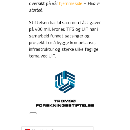
oversikt på vår
hjemmeside
– H
va vi
støtter
).
Stiftelsen har til sammen fått gaver
på 400 mill. kroner. TFS og UiT har i
samarbeid funnet satsinger og
prosjekt for å bygge kompetanse,
infrastruktur og styrke ulike faglige
tema ved UiT.
Lang
beskrivelse