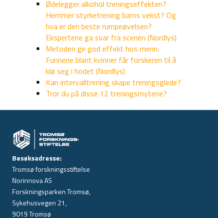
Ødelegger alkohol treningseffekten?
Hemmer styrketrening barns vekst? Og
hva er den beste rumpeøvelsen?
Ekspertene ga svar fra scenen (Nordlys)
Metoden gir god effekt hos menn.
Funnene blant kvinner får forskeren til å
klø seg i hodet (Nordlys)
Kan intervalltrening skape treningsglede?
Tror du på disse 12 treningsmytene?
Besøksadresse:
Tromsø forskningsstiftelse
Norinnova AS
Forskningsparken Tromsø,
Sykehusvegen 21,
9019 Tromsø