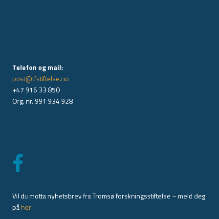
Telefon og mail:
post@tfstiftelse.no
+47 916 33 850
Org. nr. 991 934 928
Vil du motta nyhetsbrev fra Tromsø forskningsstiftelse – meld deg
på
her