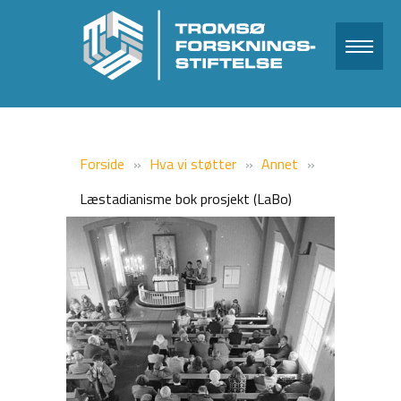
Forside
Hva vi støtter
Annet
Læstadianisme bok prosjekt (LaBo)