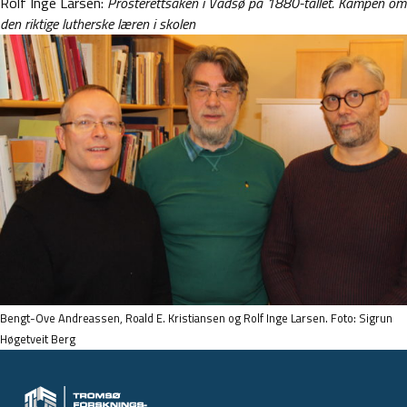
Rolf Inge Larsen:
Prosterettsaken i Vadsø på 1880-tallet. Kampen om
den riktige lutherske læren i skolen
Bengt-Ove Andreassen, Roald E. Kristiansen og Rolf Inge Larsen. Foto: Sigrun
Høgetveit Berg