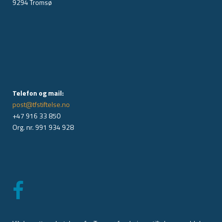
9294 Tromsø
Telefon og mail:
post@tfstiftelse.no
+47 916 33 850
Org. nr. 991 934 928