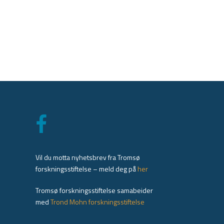
Vil du motta nyhetsbrev fra Tromsø
forskningsstiftelse – meld deg på
her
Tromsø forskningsstiftelse samabeider
med
Trond Mohn forskningsstiftelse