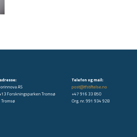
adresse:
Telefon og mail:
Norinnova AS
post@tfstiftelse.no
413 Forskningsparken Tromsø
+47 916 33 850
 Tromsø
Org. nr. 991 934 928