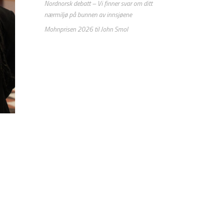
Nordnorsk debatt – Vi finner svar om ditt
nærmiljø på bunnen av innsjøene
Mohnprisen 2026 til John Smol