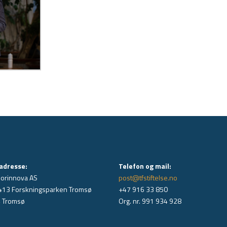
adresse:
Telefon og mail:
Norinnova AS
post@tfstiftelse.no
413 Forskningsparken Tromsø
+47 916 33 850
 Tromsø
Org. nr. 991 934 928