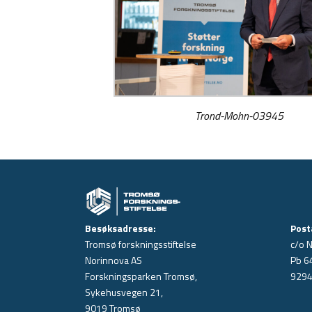
Trond-Mohn-03945
Besøksadresse:
Post
Tromsø forskningsstiftelse
c/o 
Norinnova AS
Pb 6
Forskningsparken Tromsø,
9294
Sykehusvegen 21,
9019 Tromsø