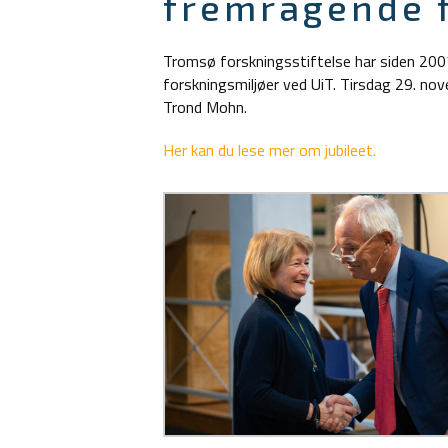
fremragende 
Tromsø forskningsstiftelse har siden 2007 d
forskningsmiljøer ved UiT. Tirsdag 29. no
Trond Mohn.
Her kan du lese mer om jubileet.