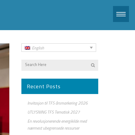
English
Recent Posts
Invitasjon til TFS årsmarkering 2026
UTLYSNING TFS Tematisk 2027
En revolusjonerende energikilde med
nærmest ubegrensede ressurser