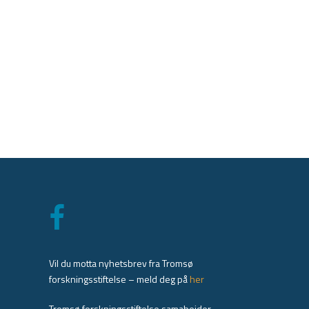
Vil du motta nyhetsbrev fra Tromsø
forskningsstiftelse – meld deg på
her
Tromsø forskningsstiftelse samabeider